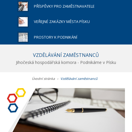
PŘÍSPĚVKY PRO ZAMĚSTNAVATELE
VEŘEJNÉ ZAKÁZKY MĚSTA PÍSKU
PROSTORY K PODNIKÁNÍ
VZDĚLÁVÁNÍ ZAMĚSTNANCŮ
Jihočeská hospodářská komora - Podnikáme v Písku
Úvodní stránka
›
Vzdělávání zaměstnanců