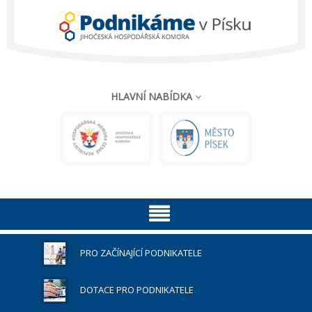
verado-
lite
HLAVNÍ NABÍDKA
PRO ZAČÍNAJÍCÍ PODNIKATELE
DOTACE PRO PODNIKATELE